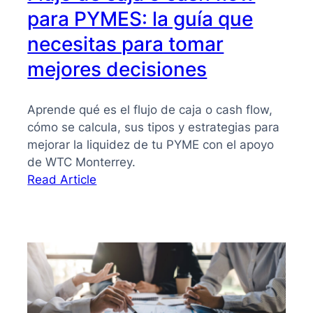
para PYMES: la guía que
necesitas para tomar
mejores decisiones
Aprende qué es el flujo de caja o cash flow,
cómo se calcula, sus tipos y estrategias para
mejorar la liquidez de tu PYME con el apoyo
de WTC Monterrey.
:
Read Article
Flujo
de
caja
o
cash
flow
para