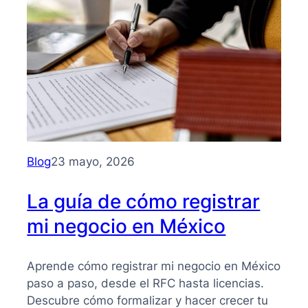
para
entender
su
importancia
y
beneficios
Blog
23 mayo, 2026
La guía de cómo registrar
mi negocio en México
Aprende cómo registrar mi negocio en México
paso a paso, desde el RFC hasta licencias.
Descubre cómo formalizar y hacer crecer tu