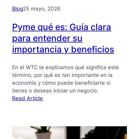
para
Blog
25 mayo, 2026
PYMES
Pyme qué es: Guía clara
para entender su
importancia y beneficios
En el WTC te explicamos qué significa este
término, por qué es tan importante en la
economía y cómo puede beneficiarte si
tienes o deseas iniciar un negocio.
:
Read Article
Pyme
qué
es:
Guía
clara