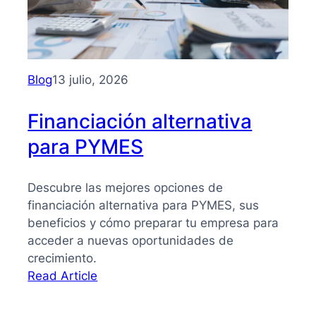
PYMES:
la
guía
que
necesitas
Blog
13 julio, 2026
para
tomar
Financiación alternativa
mejores
para PYMES
decisiones
Descubre las mejores opciones de
financiación alternativa para PYMES, sus
beneficios y cómo preparar tu empresa para
acceder a nuevas oportunidades de
crecimiento.
:
Read Article
Financiación
alternativa