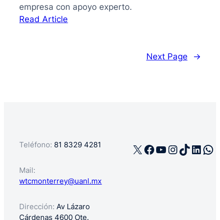
empresa con apoyo experto.
:
Read Article
La
guía
de
Next Page
→
cómo
registrar
mi
negocio
en
México
Teléfono:
81 8329 4281
X
Facebook
YouTube
Instagra
TikTok
Linke
Wh
Mail:
wtcmonterrey@uanl.mx
Dirección:
Av Lázaro
Cárdenas 4600 Ote.