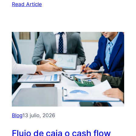
:
Read Article
Bootstrapping:
qué
es
y
cómo
hacer
crecer
tu
PYME
sin
depender
de
inversionistas
Blog
13 julio, 2026
Flujo de caja o cash flow