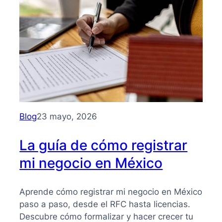
para
entender
su
importancia
y
beneficios
Blog
23 mayo, 2026
La guía de cómo registrar
mi negocio en México
Aprende cómo registrar mi negocio en México
paso a paso, desde el RFC hasta licencias.
Descubre cómo formalizar y hacer crecer tu