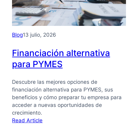
PYMES:
la
guía
que
necesitas
Blog
13 julio, 2026
para
tomar
Financiación alternativa
mejores
para PYMES
decisiones
Descubre las mejores opciones de
financiación alternativa para PYMES, sus
beneficios y cómo preparar tu empresa para
acceder a nuevas oportunidades de
crecimiento.
:
Read Article
Financiación
alternativa