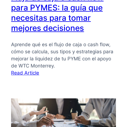
para PYMES: la guía que
necesitas para tomar
mejores decisiones
Aprende qué es el flujo de caja o cash flow,
cómo se calcula, sus tipos y estrategias para
mejorar la liquidez de tu PYME con el apoyo
de WTC Monterrey.
:
Read Article
Flujo
de
caja
o
cash
flow
para