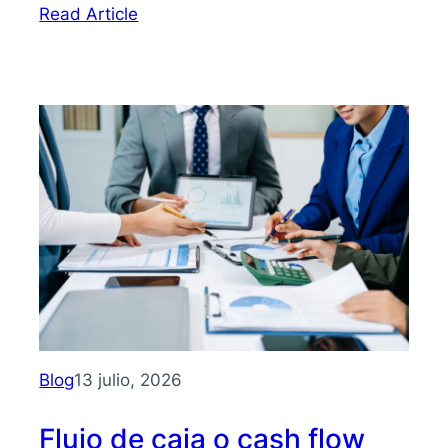
:
Read Article
Bootstrapping:
qué
es
y
cómo
hacer
crecer
tu
PYME
sin
depender
de
inversionistas
Blog
13 julio, 2026
Flujo de caja o cash flow