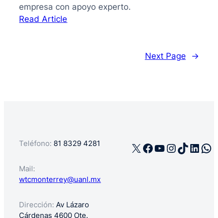
empresa con apoyo experto.
:
Read Article
La
guía
de
Next Page
→
cómo
registrar
mi
negocio
en
México
Teléfono:
81 8329 4281
X
Facebook
YouTube
Instagra
TikTok
Linke
Wh
Mail:
wtcmonterrey@uanl.mx
Dirección:
Av Lázaro
Cárdenas 4600 Ote.