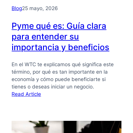
para
Blog
25 mayo, 2026
PYMES
Pyme qué es: Guía clara
para entender su
importancia y beneficios
En el WTC te explicamos qué significa este
término, por qué es tan importante en la
economía y cómo puede beneficiarte si
tienes o deseas iniciar un negocio.
:
Read Article
Pyme
qué
es:
Guía
clara