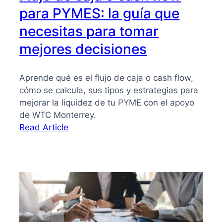
para PYMES: la guía que
necesitas para tomar
mejores decisiones
Aprende qué es el flujo de caja o cash flow,
cómo se calcula, sus tipos y estrategias para
mejorar la liquidez de tu PYME con el apoyo
de WTC Monterrey.
:
Read Article
Flujo
de
caja
o
cash
flow
para