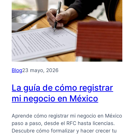
para
entender
su
importancia
y
beneficios
Blog
23 mayo, 2026
La guía de cómo registrar
mi negocio en México
Aprende cómo registrar mi negocio en México
paso a paso, desde el RFC hasta licencias.
Descubre cómo formalizar y hacer crecer tu