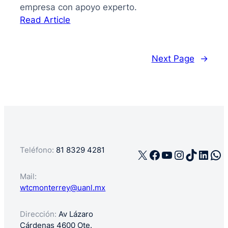
empresa con apoyo experto.
:
Read Article
La
guía
de
Next Page
→
cómo
registrar
mi
negocio
en
México
Teléfono:
81 8329 4281
X
Facebook
YouTube
Instagra
TikTok
Linke
Wh
Mail:
wtcmonterrey@uanl.mx
Dirección:
Av Lázaro
Cárdenas 4600 Ote.