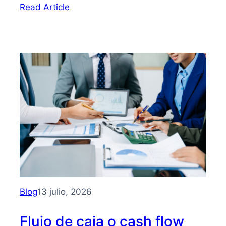
:
Read Article
Bootstrapping:
qué
es
y
cómo
hacer
crecer
tu
PYME
sin
depender
de
inversionistas
Blog
13 julio, 2026
Flujo de caja o cash flow