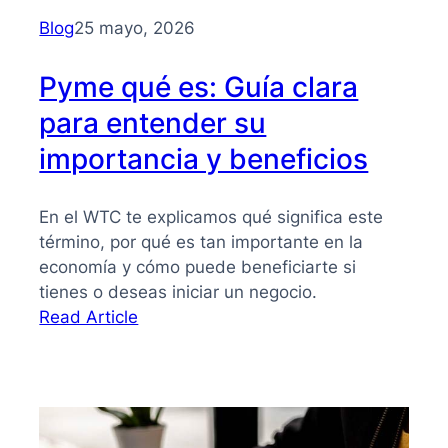
para
Blog
25 mayo, 2026
PYMES
Pyme qué es: Guía clara
para entender su
importancia y beneficios
En el WTC te explicamos qué significa este
término, por qué es tan importante en la
economía y cómo puede beneficiarte si
tienes o deseas iniciar un negocio.
:
Read Article
Pyme
qué
es:
Guía
clara