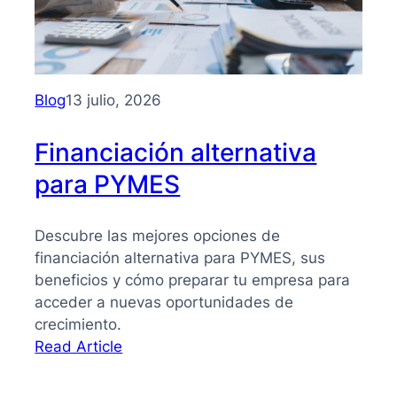
PYMES:
la
guía
que
necesitas
Blog
13 julio, 2026
para
tomar
Financiación alternativa
mejores
para PYMES
decisiones
Descubre las mejores opciones de
financiación alternativa para PYMES, sus
beneficios y cómo preparar tu empresa para
acceder a nuevas oportunidades de
crecimiento.
:
Read Article
Financiación
alternativa