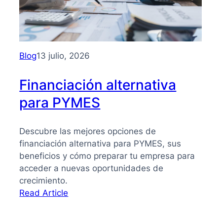
PYMES:
la
guía
que
necesitas
Blog
13 julio, 2026
para
tomar
Financiación alternativa
mejores
para PYMES
decisiones
Descubre las mejores opciones de
financiación alternativa para PYMES, sus
beneficios y cómo preparar tu empresa para
acceder a nuevas oportunidades de
crecimiento.
:
Read Article
Financiación
alternativa