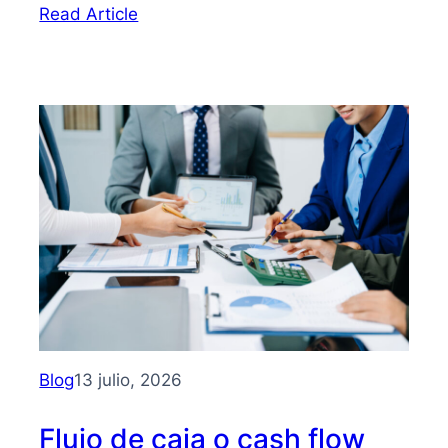
:
Read Article
Bootstrapping:
qué
es
y
cómo
hacer
crecer
tu
PYME
sin
depender
de
inversionistas
Blog
13 julio, 2026
Flujo de caja o cash flow