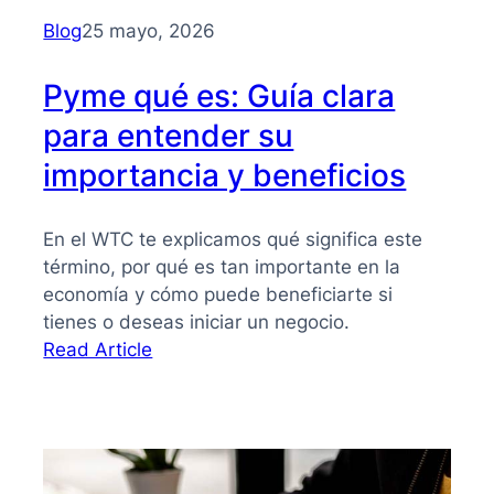
para
Blog
25 mayo, 2026
PYMES
Pyme qué es: Guía clara
para entender su
importancia y beneficios
En el WTC te explicamos qué significa este
término, por qué es tan importante en la
economía y cómo puede beneficiarte si
tienes o deseas iniciar un negocio.
:
Read Article
Pyme
qué
es:
Guía
clara