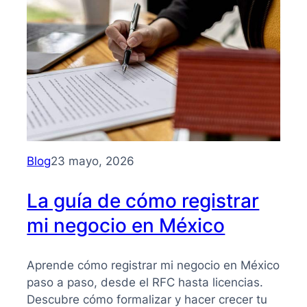
para
entender
su
importancia
y
beneficios
Blog
23 mayo, 2026
La guía de cómo registrar
mi negocio en México
Aprende cómo registrar mi negocio en México
paso a paso, desde el RFC hasta licencias.
Descubre cómo formalizar y hacer crecer tu