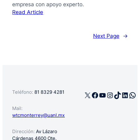
empresa con apoyo experto.
:
Read Article
La
guía
de
Next Page
→
cómo
registrar
mi
negocio
en
México
Teléfono:
81 8329 4281
X
Facebook
YouTube
Instagra
TikTok
Linke
Wh
Mail:
wtcmonterrey@uanl.mx
Dirección:
Av Lázaro
Cárdenas 4600 Ote.