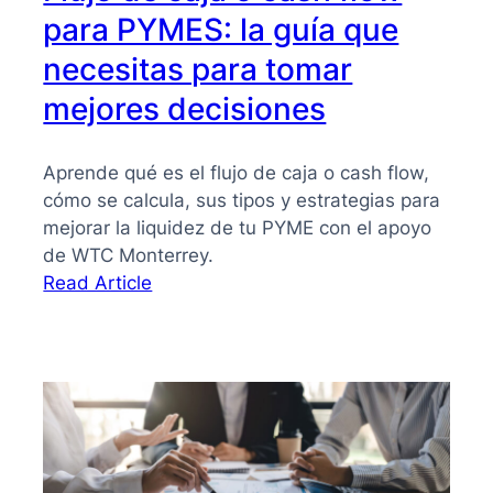
para PYMES: la guía que
necesitas para tomar
mejores decisiones
Aprende qué es el flujo de caja o cash flow,
cómo se calcula, sus tipos y estrategias para
mejorar la liquidez de tu PYME con el apoyo
de WTC Monterrey.
:
Read Article
Flujo
de
caja
o
cash
flow
para