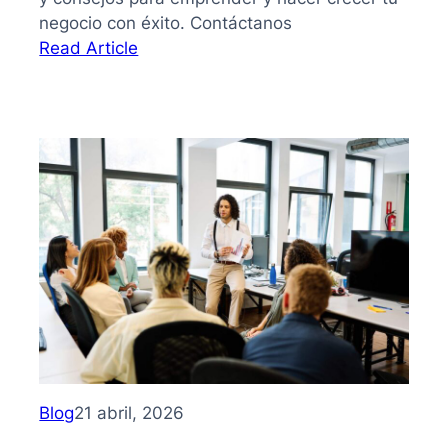
negocio con éxito. Contáctanos
:
Read Article
Guía
sobre
cómo
iniciar
una
PYME
en
México
Blog
21 abril, 2026