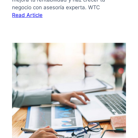
negocio con asesoría experta. WTC
:
Read Article
Cómo
establecer
precios
de
venta
y
maximizar
la
rentabilidad
de
tu
negocio