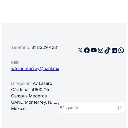
herramienta
que
toda
PYME
necesita
para
crecer
Teléfono:
81 8329 4281
X
Facebook
YouTube
Instagra
TikTok
Linke
Wh
Mail:
wtcmonterrey@uanl.mx
Dirección:
Av Lázaro
Cárdenas 4600 Ote.
Campus Mederos
UANL, Monterrey, N. L. ,
Buscar
México