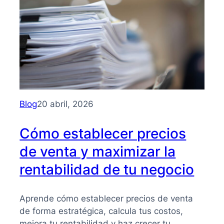
en
el
desarrollo
organizacional
Blog
20 abril, 2026
Cómo establecer precios
de venta y maximizar la
rentabilidad de tu negocio
Aprende cómo establecer precios de venta
de forma estratégica, calcula tus costos,
mejora tu rentabilidad y haz crecer tu