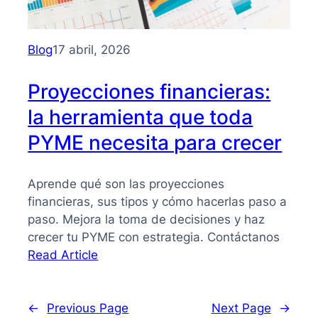
antes
de
emitir
Blog
17 abril, 2026
un
CFDI
Proyecciones financieras:
la herramienta que toda
PYME necesita para crecer
Aprende qué son las proyecciones
financieras, sus tipos y cómo hacerlas paso a
paso. Mejora la toma de decisiones y haz
crecer tu PYME con estrategia. Contáctanos
:
Read Article
Proyecciones
financieras:
la
←
Previous Page
Next Page
→