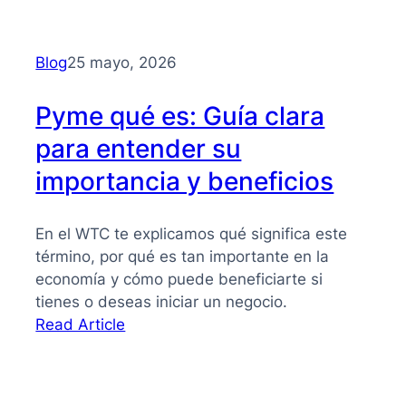
Financiación
alternativa
para
Blog
25 mayo, 2026
PYMES
Pyme qué es: Guía clara
para entender su
importancia y beneficios
En el WTC te explicamos qué significa este
término, por qué es tan importante en la
economía y cómo puede beneficiarte si
tienes o deseas iniciar un negocio.
:
Read Article
Pyme
qué
es: