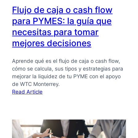
Flujo de caja o cash flow
para PYMES: la guía que
necesitas para tomar
mejores decisiones
Aprende qué es el flujo de caja o cash flow,
cómo se calcula, sus tipos y estrategias para
mejorar la liquidez de tu PYME con el apoyo
de WTC Monterrey.
:
Read Article
Flujo
de
caja
o
cash
flow