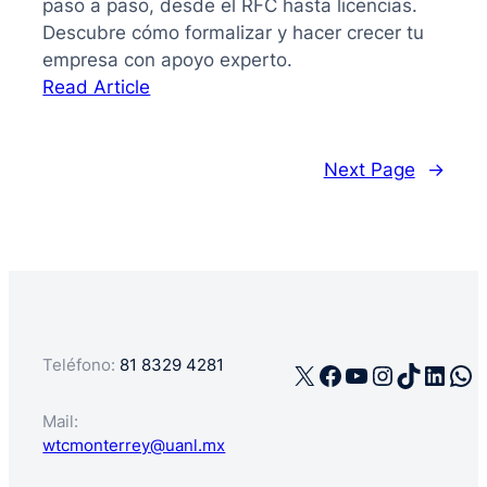
paso a paso, desde el RFC hasta licencias.
Descubre cómo formalizar y hacer crecer tu
empresa con apoyo experto.
:
Read Article
La
guía
de
Next Page
→
cómo
registrar
mi
negocio
en
México
Teléfono:
81 8329 4281
X
Facebook
YouTube
Instagra
TikTok
Linke
Wh
Mail:
wtcmonterrey@uanl.mx