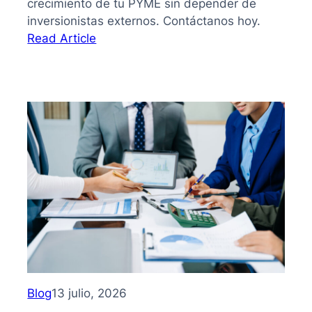
crecimiento de tu PYME sin depender de
inversionistas externos. Contáctanos hoy.
:
Read Article
Bootstrapping:
qué
es
y
cómo
hacer
crecer
tu
PYME
sin
depender
de
inversionistas
Blog
13 julio, 2026