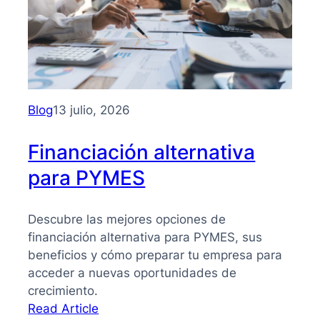
para
PYMES:
la
guía
que
necesitas
Blog
13 julio, 2026
para
tomar
Financiación alternativa
mejores
para PYMES
decisiones
Descubre las mejores opciones de
financiación alternativa para PYMES, sus
beneficios y cómo preparar tu empresa para
acceder a nuevas oportunidades de
crecimiento.
:
Read Article