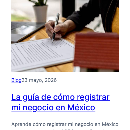
Guía
clara
para
entender
su
importancia
y
beneficios
Blog
23 mayo, 2026
La guía de cómo registrar
mi negocio en México
Aprende cómo registrar mi negocio en México