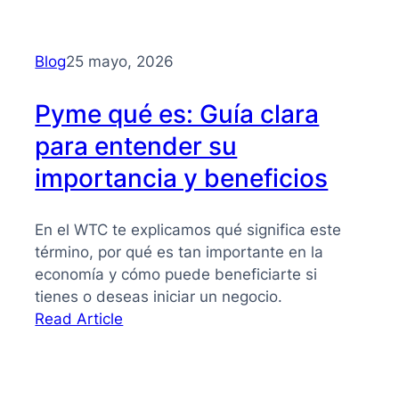
Financiación
alternativa
para
Blog
25 mayo, 2026
PYMES
Pyme qué es: Guía clara
para entender su
importancia y beneficios
En el WTC te explicamos qué significa este
término, por qué es tan importante en la
economía y cómo puede beneficiarte si
tienes o deseas iniciar un negocio.
:
Read Article
Pyme
qué
es: