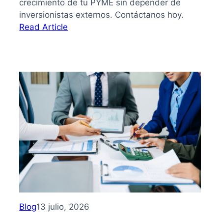
crecimiento de tu PYME sin depender de
inversionistas externos. Contáctanos hoy.
:
Read Article
Bootstrapping:
qué
es
y
cómo
hacer
crecer
tu
PYME
sin
depender
de
inversionistas
Blog
13 julio, 2026