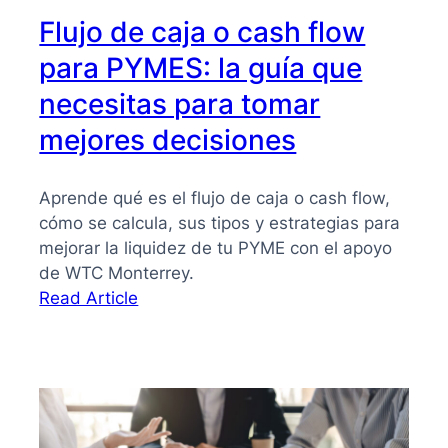
Flujo de caja o cash flow
para PYMES: la guía que
necesitas para tomar
mejores decisiones
Aprende qué es el flujo de caja o cash flow,
cómo se calcula, sus tipos y estrategias para
mejorar la liquidez de tu PYME con el apoyo
de WTC Monterrey.
:
Read Article
Flujo
de
caja
o
cash
flow