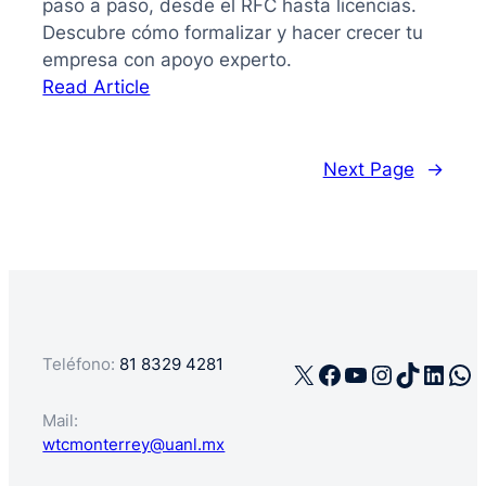
paso a paso, desde el RFC hasta licencias.
Descubre cómo formalizar y hacer crecer tu
empresa con apoyo experto.
:
Read Article
La
guía
de
Next Page
→
cómo
registrar
mi
negocio
en
México
Teléfono:
81 8329 4281
X
Facebook
YouTube
Instagra
TikTok
Linke
Wh
Mail:
wtcmonterrey@uanl.mx