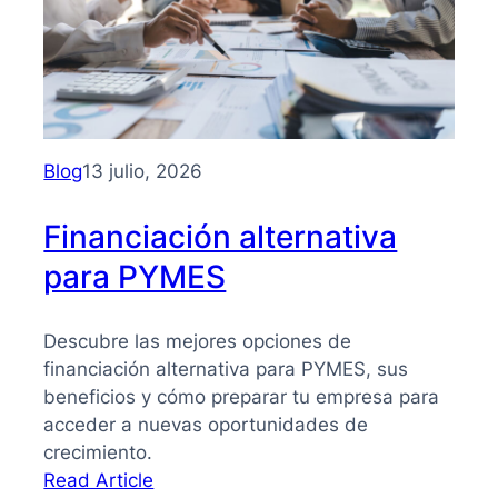
para
PYMES:
la
guía
que
necesitas
Blog
13 julio, 2026
para
tomar
Financiación alternativa
mejores
para PYMES
decisiones
Descubre las mejores opciones de
financiación alternativa para PYMES, sus
beneficios y cómo preparar tu empresa para
acceder a nuevas oportunidades de
crecimiento.
:
Read Article