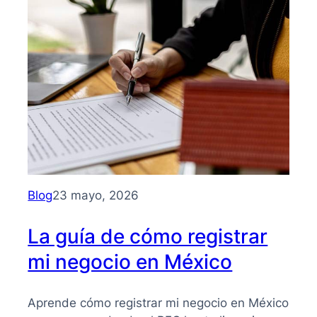
Guía
clara
para
entender
su
importancia
y
beneficios
Blog
23 mayo, 2026
La guía de cómo registrar
mi negocio en México
Aprende cómo registrar mi negocio en México