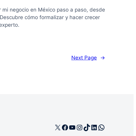
r mi negocio en México paso a paso, desde
. Descubre cómo formalizar y hacer crecer
experto.
Next Page
→
X
Facebook
YouTube
Instagram
TikTok
LinkedIn
WhatsApp