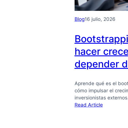
Blog
16 julio, 2026
Bootstrapp
hacer crece
depender de
Aprende qué es el boot
cómo impulsar el crec
inversionistas externo
:
Read Article
Bootstrapp
qué
es