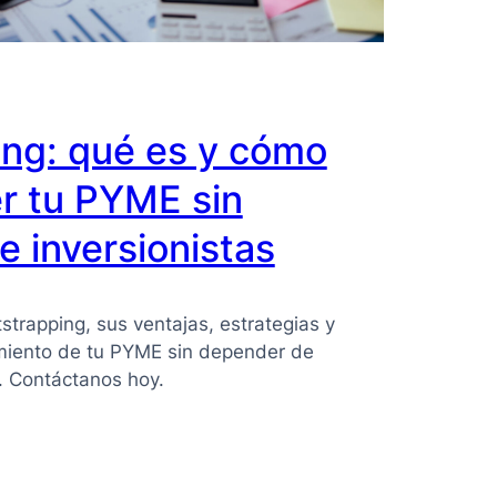
ing: qué es y cómo
r tu PYME sin
 inversionistas
strapping, sus ventajas, estrategias y
imiento de tu PYME sin depender de
s. Contáctanos hoy.
ing: