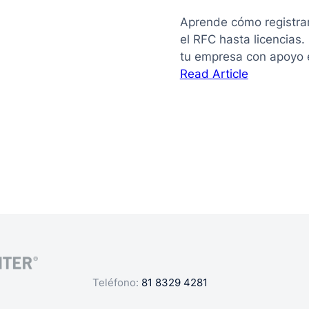
Aprende cómo registra
el RFC hasta licencias
tu empresa con apoyo 
:
Read Article
La
guía
de
cómo
registrar
mi
negocio
en
México
Teléfono:
81 8329 4281