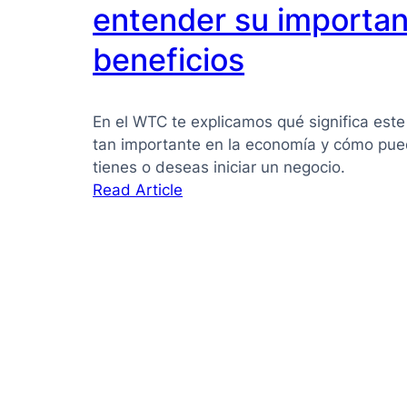
PYMES:
entender su importan
la
beneficios
guía
que
necesitas
En el WTC te explicamos qué significa este
para
tan importante en la economía y cómo pued
tomar
tienes o deseas iniciar un negocio.
mejores
:
Read Article
decisiones
Pyme
qué
es:
Guía
clara
para
entender
su
importancia