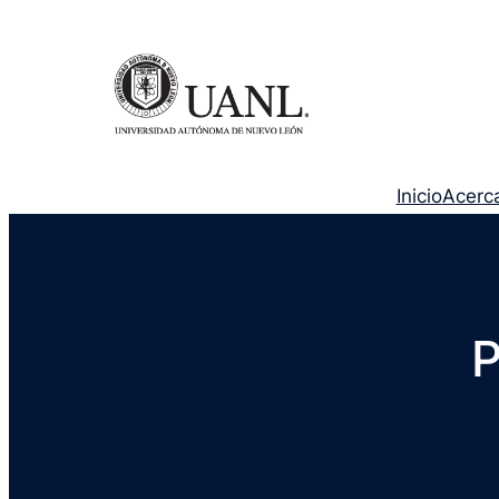
Inicio
Acerc
P