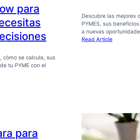
flow para
Descubre las mejores o
ecesitas
PYMES, sus beneficios
a nuevas oportunidade
ecisiones
:
Read Article
Financiaci
alternativa
w, cómo se calcula, sus
para
z de tu PYME con el
PYMES
ara para