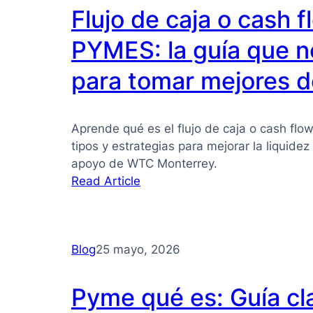
Flujo de caja o cash 
PYMES: la guía que n
para tomar mejores d
Aprende qué es el flujo de caja o cash flo
tipos y estrategias para mejorar la liquide
apoyo de WTC Monterrey.
:
Read Article
Flujo
de
caja
Blog
25 mayo, 2026
o
cash
flow
Pyme qué es: Guía cl
para