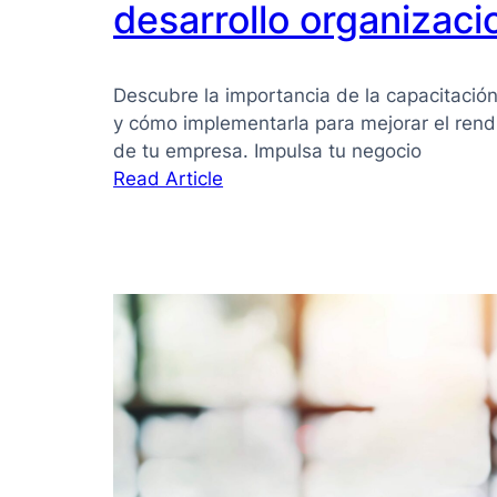
desarrollo organizaci
Descubre la importancia de la capacitación
y cómo implementarla para mejorar el rend
de tu empresa. Impulsa tu negocio
:
Read Article
La
importancia
de
la
capacitación
empresarial
en
el
desarrollo
organizacional