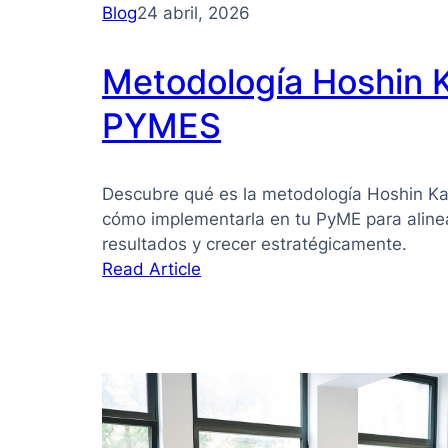
Blog
24 abril, 2026
Metodología Hoshin K
PYMES
Descubre qué es la metodología Hoshin Kan
cómo implementarla en tu PyME para alinea
resultados y crecer estratégicamente.
:
Read Article
Metodología
Hoshin
Kanri
para
PYMES