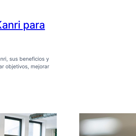
PYME
en
anri para
México
ri, sus beneficios y
r objetivos, mejorar