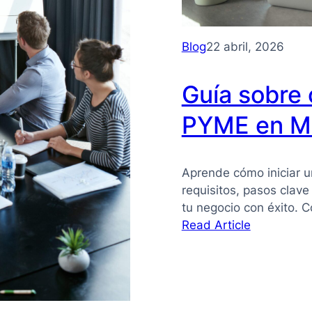
Blog
22 abril, 2026
Guía sobre 
PYME en M
Aprende cómo iniciar 
requisitos, pasos clav
tu negocio con éxito. 
:
Read Article
Guía
sobre
cómo
iniciar
una