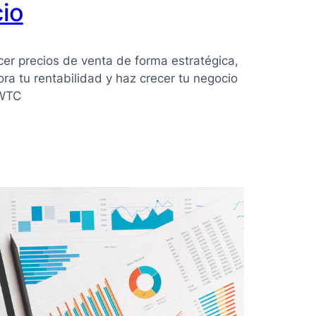
io
r precios de venta de forma estratégica,
ora tu rentabilidad y haz crecer tu negocio
 WTC
d