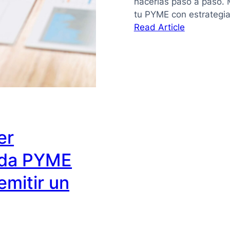
hacerlas paso a paso. 
tu PYME con estrategi
:
Read Article
Proyeccion
financieras
la
herramient
que
toda
PYME
necesita
er
para
oda PYME
crecer
emitir un