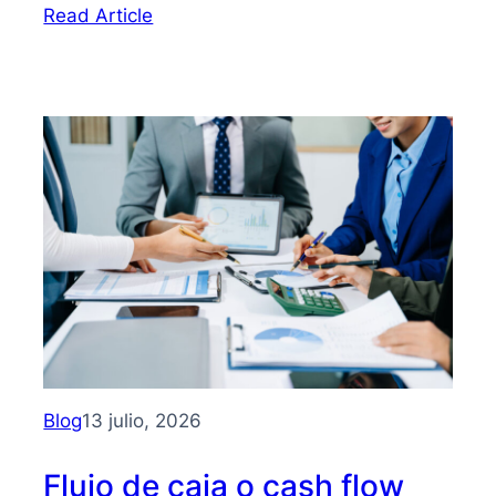
:
Read Article
Bootstrapping:
qué
es
y
cómo
hacer
crecer
tu
PYME
sin
depender
de
inversionistas
Blog
13 julio, 2026
Flujo de caja o cash flow