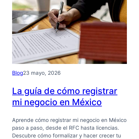
para
entender
su
importancia
y
beneficios
Blog
23 mayo, 2026
La guía de cómo registrar
mi negocio en México
Aprende cómo registrar mi negocio en México
paso a paso, desde el RFC hasta licencias.
Descubre cómo formalizar y hacer crecer tu