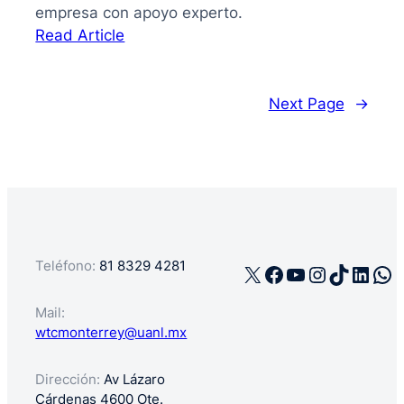
empresa con apoyo experto.
:
Read Article
La
guía
de
Next Page
→
cómo
registrar
mi
negocio
en
México
Teléfono:
81 8329 4281
X
Facebook
YouTube
Instagra
TikTok
Linke
Wh
Mail:
wtcmonterrey@uanl.mx
Dirección:
Av Lázaro
Cárdenas 4600 Ote.