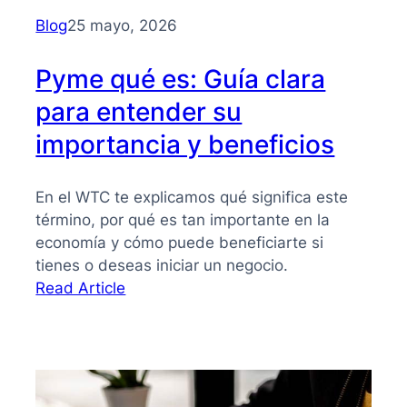
para
Blog
25 mayo, 2026
PYMES
Pyme qué es: Guía clara
para entender su
importancia y beneficios
En el WTC te explicamos qué significa este
término, por qué es tan importante en la
economía y cómo puede beneficiarte si
tienes o deseas iniciar un negocio.
:
Read Article
Pyme
qué
es:
Guía
clara