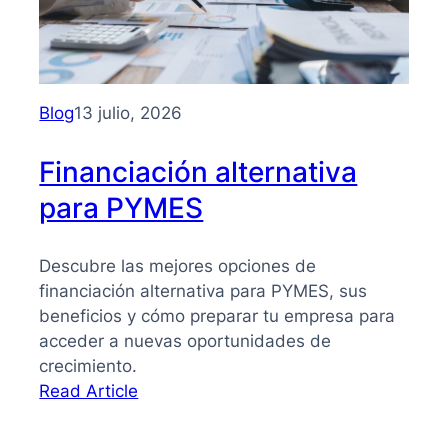
PYMES:
la
guía
que
necesitas
Blog
13 julio, 2026
para
tomar
Financiación alternativa
mejores
para PYMES
decisiones
Descubre las mejores opciones de
financiación alternativa para PYMES, sus
beneficios y cómo preparar tu empresa para
acceder a nuevas oportunidades de
crecimiento.
:
Read Article
Financiación
alternativa