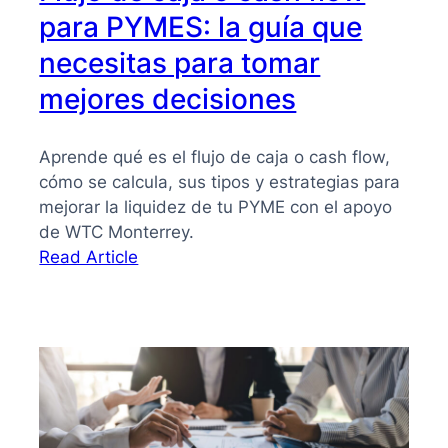
para PYMES: la guía que
necesitas para tomar
mejores decisiones
Aprende qué es el flujo de caja o cash flow,
cómo se calcula, sus tipos y estrategias para
mejorar la liquidez de tu PYME con el apoyo
de WTC Monterrey.
:
Read Article
Flujo
de
caja
o
cash
flow
para