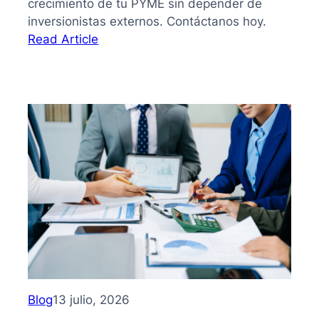
crecimiento de tu PYME sin depender de
inversionistas externos. Contáctanos hoy.
:
Read Article
Bootstrapping:
qué
es
y
cómo
hacer
crecer
tu
PYME
sin
depender
de
inversionistas
Blog
13 julio, 2026