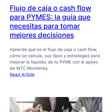
Flujo de caja o cash flow
para PYMES: la guía que
necesitas para tomar
mejores decisiones
Aprende qué es el flujo de caja o cash flow,
cómo se calcula, sus tipos y estrategias para
mejorar la liquidez de tu PYME con el apoyo
de WTC Monterrey.
:
Read Article
Flujo
de
caja
o
cash
flow