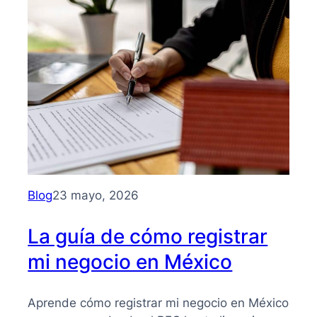
Guía
clara
para
entender
su
importancia
y
beneficios
Blog
23 mayo, 2026
La guía de cómo registrar
mi negocio en México
Aprende cómo registrar mi negocio en México