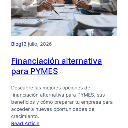
para
PYMES:
la
guía
que
necesitas
Blog
13 julio, 2026
para
tomar
Financiación alternativa
mejores
para PYMES
decisiones
Descubre las mejores opciones de
financiación alternativa para PYMES, sus
beneficios y cómo preparar tu empresa para
acceder a nuevas oportunidades de
crecimiento.
:
Read Article