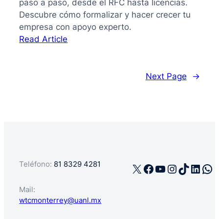
paso a paso, desde el RFC hasta licencias.
Descubre cómo formalizar y hacer crecer tu
empresa con apoyo experto.
:
Read Article
La
guía
de
Next Page
→
cómo
registrar
mi
negocio
en
México
Teléfono:
81 8329 4281
X
Facebook
YouTube
Instagra
TikTok
Linke
Wh
Mail:
wtcmonterrey@uanl.mx