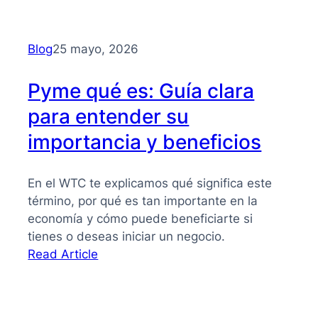
Financiación
alternativa
para
Blog
25 mayo, 2026
PYMES
Pyme qué es: Guía clara
para entender su
importancia y beneficios
En el WTC te explicamos qué significa este
término, por qué es tan importante en la
economía y cómo puede beneficiarte si
tienes o deseas iniciar un negocio.
:
Read Article
Pyme
qué
es: