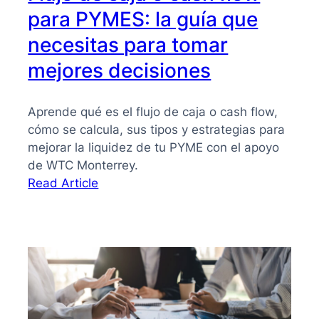
para PYMES: la guía que
necesitas para tomar
mejores decisiones
Aprende qué es el flujo de caja o cash flow,
cómo se calcula, sus tipos y estrategias para
mejorar la liquidez de tu PYME con el apoyo
de WTC Monterrey.
:
Read Article
Flujo
de
caja
o
cash
flow
para