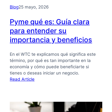
para
Blog
25 mayo, 2026
PYMES
Pyme qué es: Guía clara
para entender su
importancia y beneficios
En el WTC te explicamos qué significa este
término, por qué es tan importante en la
economía y cómo puede beneficiarte si
tienes o deseas iniciar un negocio.
:
Read Article
Pyme
qué
es:
Guía
clara