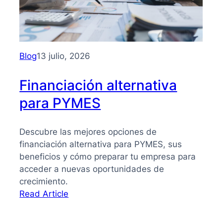
PYMES:
la
guía
que
necesitas
Blog
13 julio, 2026
para
tomar
Financiación alternativa
mejores
para PYMES
decisiones
Descubre las mejores opciones de
financiación alternativa para PYMES, sus
beneficios y cómo preparar tu empresa para
acceder a nuevas oportunidades de
crecimiento.
:
Read Article
Financiación
alternativa