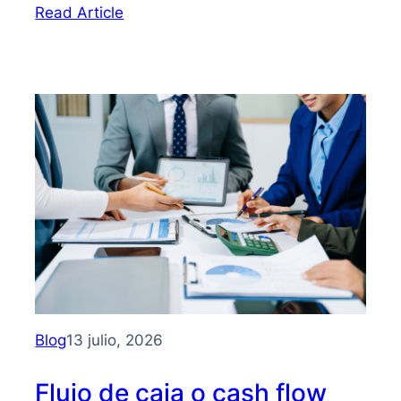
:
Read Article
Bootstrapping:
qué
es
y
cómo
hacer
crecer
tu
PYME
sin
depender
de
inversionistas
Blog
13 julio, 2026
Flujo de caja o cash flow