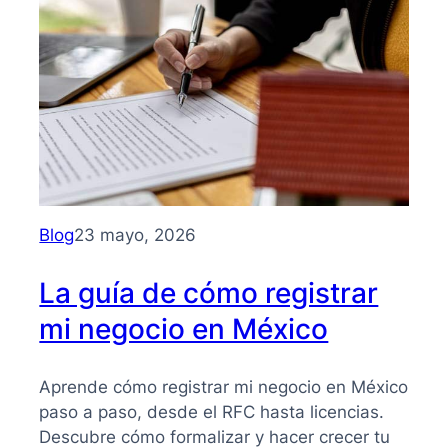
para
entender
su
importancia
y
beneficios
Blog
23 mayo, 2026
La guía de cómo registrar
mi negocio en México
Aprende cómo registrar mi negocio en México
paso a paso, desde el RFC hasta licencias.
Descubre cómo formalizar y hacer crecer tu