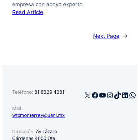
empresa con apoyo experto.
:
Read Article
La
guía
de
Next Page
→
cómo
registrar
mi
negocio
en
México
Teléfono:
81 8329 4281
X
Facebook
YouTube
Instagra
TikTok
Linke
Wh
Mail:
wtcmonterrey@uanl.mx
Dirección:
Av Lázaro
Cárdenas 4600 Ote.