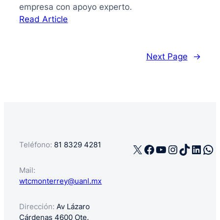
empresa con apoyo experto.
:
Read Article
La
guía
de
Next Page
→
cómo
registrar
mi
negocio
en
México
Teléfono:
81 8329 4281
X
Facebook
YouTube
Instagra
TikTok
Linke
Wh
Mail:
wtcmonterrey@uanl.mx
Dirección:
Av Lázaro
Cárdenas 4600 Ote.