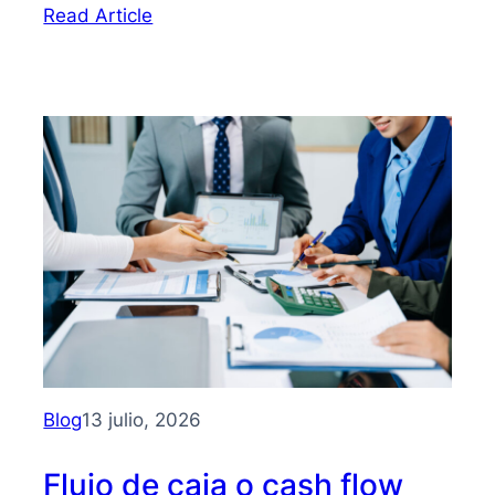
:
Read Article
Bootstrapping:
qué
es
y
cómo
hacer
crecer
tu
PYME
sin
depender
de
inversionistas
Blog
13 julio, 2026
Flujo de caja o cash flow