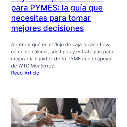
para PYMES: la guía que
necesitas para tomar
mejores decisiones
Aprende qué es el flujo de caja o cash flow,
cómo se calcula, sus tipos y estrategias para
mejorar la liquidez de tu PYME con el apoyo
de WTC Monterrey.
:
Read Article
Flujo
de
caja
o
cash
flow
para