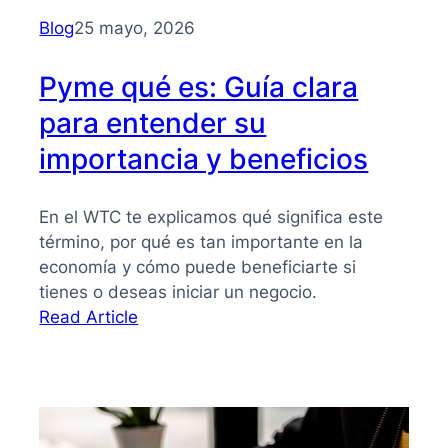
para
Blog
25 mayo, 2026
PYMES
Pyme qué es: Guía clara
para entender su
importancia y beneficios
En el WTC te explicamos qué significa este
término, por qué es tan importante en la
economía y cómo puede beneficiarte si
tienes o deseas iniciar un negocio.
:
Read Article
Pyme
qué
es:
Guía
clara