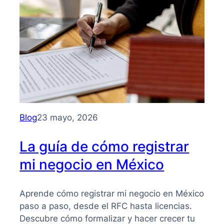
para
entender
su
importancia
y
beneficios
Blog
23 mayo, 2026
La guía de cómo registrar
mi negocio en México
Aprende cómo registrar mi negocio en México
paso a paso, desde el RFC hasta licencias.
Descubre cómo formalizar y hacer crecer tu