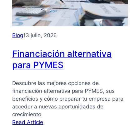
PYMES:
la
guía
que
necesitas
Blog
13 julio, 2026
para
tomar
Financiación alternativa
mejores
para PYMES
decisiones
Descubre las mejores opciones de
financiación alternativa para PYMES, sus
beneficios y cómo preparar tu empresa para
acceder a nuevas oportunidades de
crecimiento.
:
Read Article
Financiación
alternativa