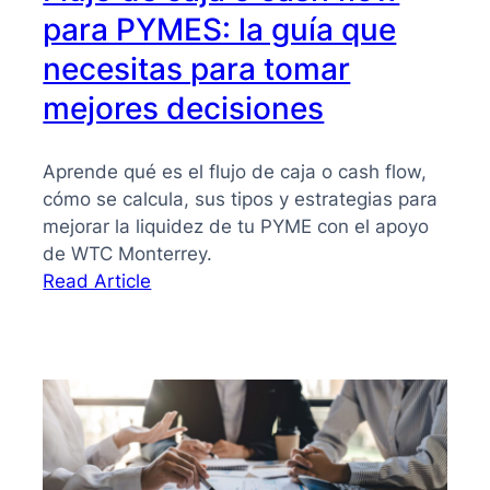
para PYMES: la guía que
necesitas para tomar
mejores decisiones
Aprende qué es el flujo de caja o cash flow,
cómo se calcula, sus tipos y estrategias para
mejorar la liquidez de tu PYME con el apoyo
de WTC Monterrey.
:
Read Article
Flujo
de
caja
o
cash
flow
para