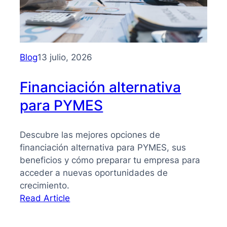
PYMES:
la
guía
que
necesitas
Blog
13 julio, 2026
para
tomar
Financiación alternativa
mejores
para PYMES
decisiones
Descubre las mejores opciones de
financiación alternativa para PYMES, sus
beneficios y cómo preparar tu empresa para
acceder a nuevas oportunidades de
crecimiento.
:
Read Article
Financiación
alternativa