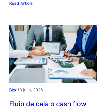
:
Read Article
Bootstrapping:
qué
es
y
cómo
hacer
crecer
tu
PYME
sin
depender
de
inversionistas
Blog
13 julio, 2026
Flujo de caja o cash flow