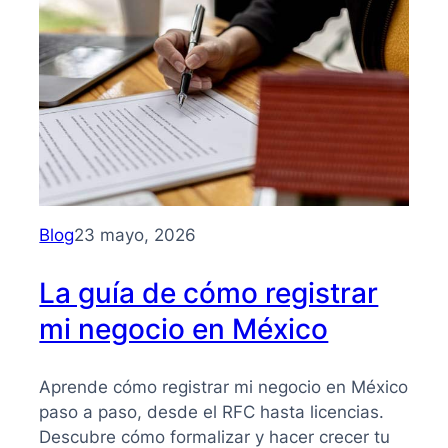
para
entender
su
importancia
y
beneficios
Blog
23 mayo, 2026
La guía de cómo registrar
mi negocio en México
Aprende cómo registrar mi negocio en México
paso a paso, desde el RFC hasta licencias.
Descubre cómo formalizar y hacer crecer tu