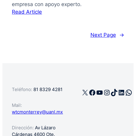
empresa con apoyo experto.
:
Read Article
La
guía
de
Next Page
→
cómo
registrar
mi
negocio
en
México
Teléfono:
81 8329 4281
X
Facebook
YouTube
Instagra
TikTok
Linke
Wh
Mail:
wtcmonterrey@uanl.mx
Dirección:
Av Lázaro
Cárdenas 4600 Ote.