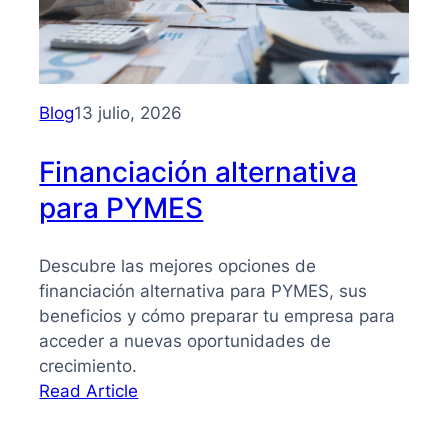
PYMES:
la
guía
que
necesitas
Blog
13 julio, 2026
para
tomar
Financiación alternativa
mejores
para PYMES
decisiones
Descubre las mejores opciones de
financiación alternativa para PYMES, sus
beneficios y cómo preparar tu empresa para
acceder a nuevas oportunidades de
crecimiento.
:
Read Article
Financiación
alternativa