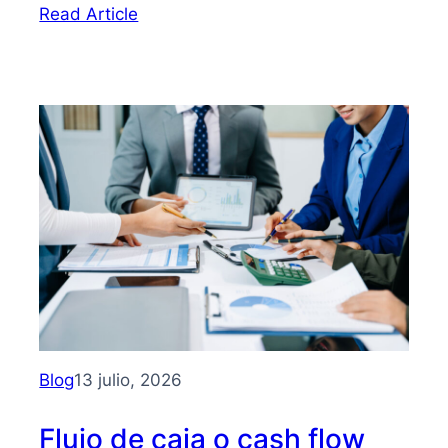
:
Read Article
Bootstrapping:
qué
es
y
cómo
hacer
crecer
tu
PYME
sin
depender
de
inversionistas
Blog
13 julio, 2026
Flujo de caja o cash flow