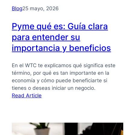
para
Blog
25 mayo, 2026
PYMES
Pyme qué es: Guía clara
para entender su
importancia y beneficios
En el WTC te explicamos qué significa este
término, por qué es tan importante en la
economía y cómo puede beneficiarte si
tienes o deseas iniciar un negocio.
:
Read Article
Pyme
qué
es:
Guía
clara