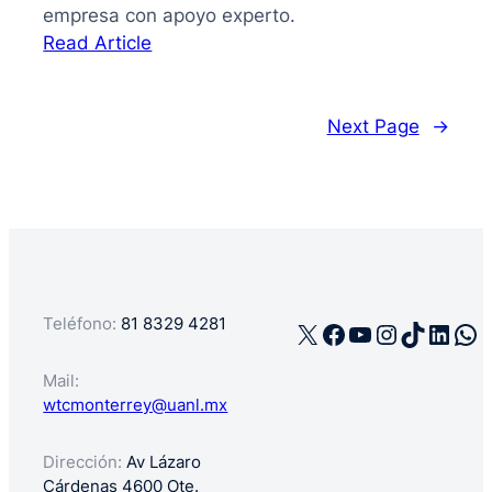
empresa con apoyo experto.
:
Read Article
La
guía
de
Next Page
→
cómo
registrar
mi
negocio
en
México
Teléfono:
81 8329 4281
X
Facebook
YouTube
Instagra
TikTok
Linke
Wh
Mail:
wtcmonterrey@uanl.mx
Dirección:
Av Lázaro
Cárdenas 4600 Ote.