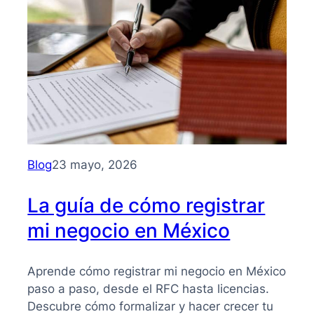
para
entender
su
importancia
y
beneficios
Blog
23 mayo, 2026
La guía de cómo registrar
mi negocio en México
Aprende cómo registrar mi negocio en México
paso a paso, desde el RFC hasta licencias.
Descubre cómo formalizar y hacer crecer tu