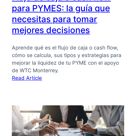
para PYMES: la guía que
necesitas para tomar
mejores decisiones
Aprende qué es el flujo de caja o cash flow,
cómo se calcula, sus tipos y estrategias para
mejorar la liquidez de tu PYME con el apoyo
de WTC Monterrey.
:
Read Article
Flujo
de
caja
o
cash
flow
para