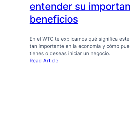
PYMES:
entender su importan
la
beneficios
guía
que
necesitas
En el WTC te explicamos qué significa este
para
tan importante en la economía y cómo pued
tomar
tienes o deseas iniciar un negocio.
mejores
:
Read Article
decisiones
Pyme
qué
es:
Guía
clara
para
entender
su
importancia