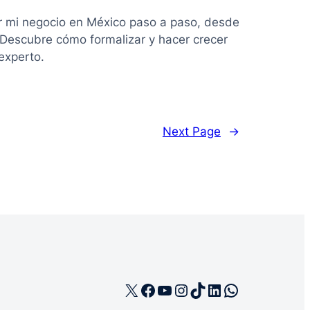
r mi negocio en México paso a paso, desde
. Descubre cómo formalizar y hacer crecer
experto.
Next Page
→
X
Facebook
YouTube
Instagram
TikTok
LinkedIn
WhatsApp