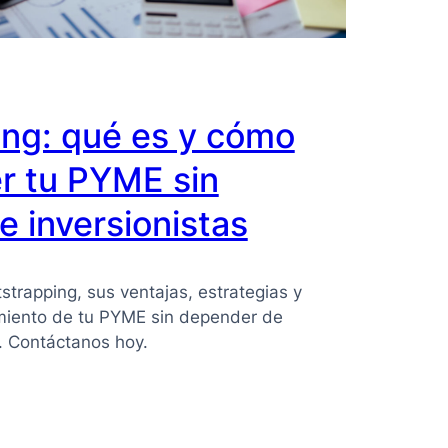
ing: qué es y cómo
r tu PYME sin
 inversionistas
strapping, sus ventajas, estrategias y
imiento de tu PYME sin depender de
s. Contáctanos hoy.
ing: