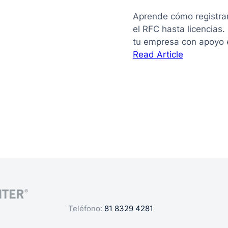
Aprende cómo registra
el RFC hasta licencias
tu empresa con apoyo 
:
Read Article
La
guía
de
cómo
registrar
mi
negocio
en
México
Teléfono:
81 8329 4281