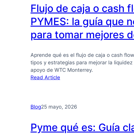
Flujo de caja o cash 
PYMES: la guía que n
para tomar mejores d
Aprende qué es el flujo de caja o cash flo
tipos y estrategias para mejorar la liquide
apoyo de WTC Monterrey.
:
Read Article
Flujo
de
caja
Blog
25 mayo, 2026
o
cash
flow
Pyme qué es: Guía cl
para