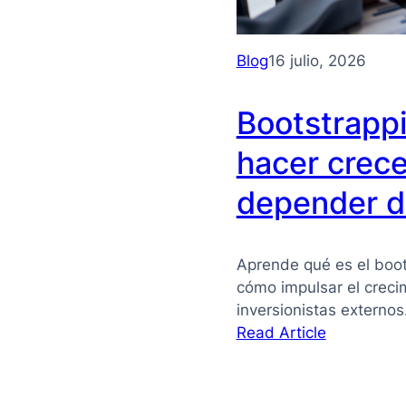
Blog
16 julio, 2026
Bootstrapp
hacer crece
depender de
Aprende qué es el boot
cómo impulsar el crec
inversionistas externo
:
Read Article
Bootstrapp
qué
es