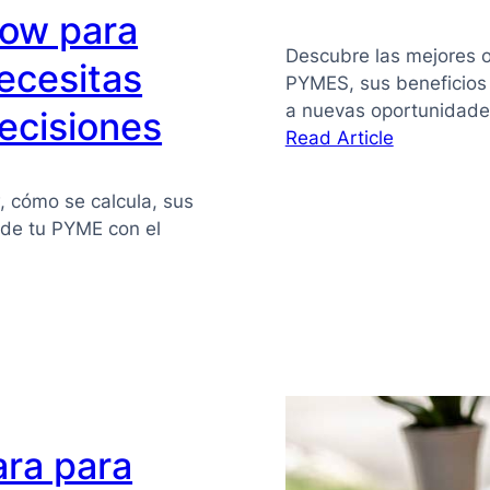
flow para
Descubre las mejores o
ecesitas
PYMES, sus beneficios
a nuevas oportunidade
ecisiones
:
Read Article
Financiaci
alternativa
w, cómo se calcula, sus
para
z de tu PYME con el
PYMES
ara para