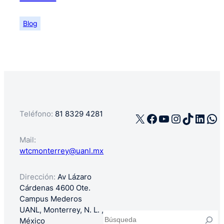
Blog
Teléfono:
81 8329 4281
X
Facebook
YouTube
Instagra
TikTok
Linke
Wh
Mail:
wtcmonterrey@uanl.mx
Dirección:
Av Lázaro
Cárdenas 4600 Ote.
Campus Mederos
UANL, Monterrey, N. L. ,
Buscar
México