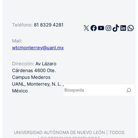
Teléfono:
81 8329 4281
X
Facebook
YouTube
Instagra
TikTok
Linke
Wh
Mail:
wtcmonterrey@uanl.mx
Dirección:
Av Lázaro
Cárdenas 4600 Ote.
Campus Mederos
UANL, Monterrey, N. L. ,
Buscar
México
UNIVERSIDAD AUTÓNOMA DE NUEVO LEÓN | TODOS