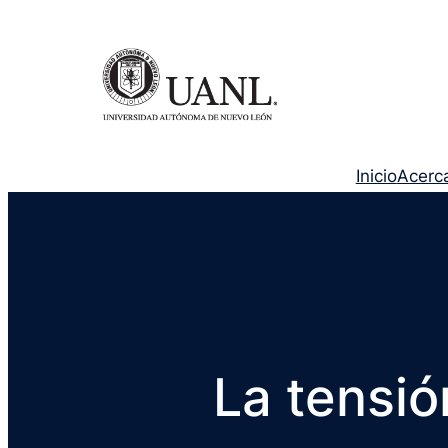
Inicio
Acerc
La tensió