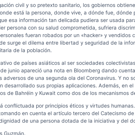
gación civil y so pretexto sanitario, los gobiernos obti
de está la persona, donde vive, a dónde fue, dónde pas
ue esa información tan delicada pudiera ser usada par
ier persona con su salud comprometida, sufriera discrimi
s personales fueran robados por un «hacker» y vendidos c
nde surge el dilema entre libertad y seguridad de la info
taria de la población.
tivo de países asiáticos al ser sociedades colectivistas
6 de junio apareció una nota en Bloomberg dando cuenta
 adversos de una segunda ola del Coronavirus. Y no son 
n desarrollado sus propias aplicaciones. Además, en el 
ernos de Bahréin y Kuwait como dos de los mecanismos 
rá conflictuada por principios éticos y virtudes humana
tomando en cuenta el artículo tercero del Catecismo de 
 dignidad de una persona dotada de la iniciativa y del d
es Guzmán.