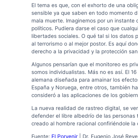
El tema es que, con el exhorto de una obli
sensible ya que saben en todo momento don
mala muerte. Imaginemos por un instante q
políticos. Pudiera darse el caso que cualqu
libertades sociales. O qué tal si los dato
al terrorismo o al mejor postor. Es aquí do
derecho a la privacidad y la protección sani
Algunos pensarían que el monitoreo es priva
somos individualistas. Más no es así. El 1
alemana diseñada para amainar los efectos
España y Noruega, entre otros, también ha
consideró a las aplicaciones de los gobi
La nueva realidad de rastreo digital, se ve
defender el libre albedrío de las personas 
creado al hombre racional confiriéndole la
Fuente:
El Porvenir
| Dr. Eugenio José Rey