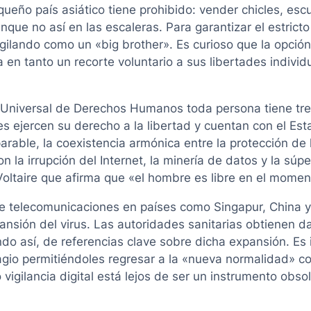
ueño país asiático tiene prohibido: vender chicles, escup
nque no así en las escaleras. Para garantizar el estricto
igilando como un «big brother». Es curioso que la opción
n tanto un recorte voluntario a sus libertades individ
n Universal de Derechos Humanos toda persona tiene tres
es ejercen su derecho a la libertad y cuentan con el Es
rable, la coexistencia armónica entre la protección de 
on la irrupción del Internet, la minería de datos y la sú
oltaire que afirma que «el hombre es libre en el momen
telecomunicaciones en países como Singapur, China y Co
ansión del virus. Las autoridades sanitarias obtienen da
ndo así, de referencias clave sobre dicha expansión. Es i
gio permitiéndoles regresar a la «nueva normalidad» 
 vigilancia digital está lejos de ser un instrumento obso