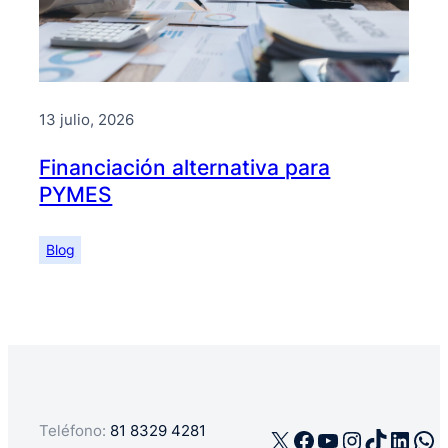
13 julio, 2026
Financiación alternativa para
PYMES
Blog
Teléfono:
81 8329 4281
X
Facebook
YouTube
Instagra
TikTok
Linke
Wh