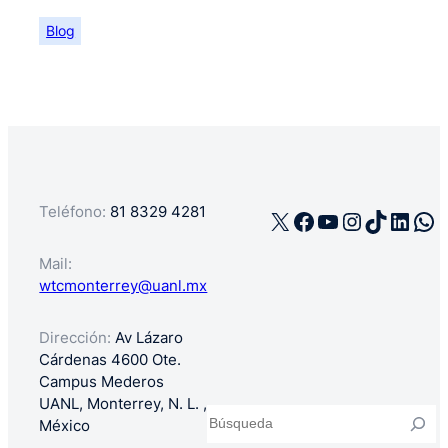
Blog
Teléfono:
81 8329 4281
X
Facebook
YouTube
Instagra
TikTok
Linke
Wh
Mail:
wtcmonterrey@uanl.mx
Dirección:
Av Lázaro
Cárdenas 4600 Ote.
Campus Mederos
UANL, Monterrey, N. L. ,
Buscar
México