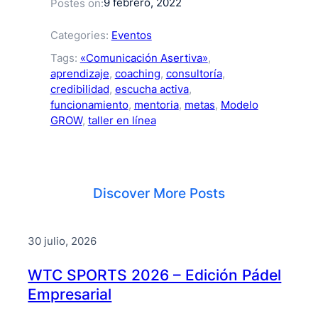
9 febrero, 2022
Postes on:
Categories:
Eventos
Tags:
«Comunicación Asertiva»
, 
aprendizaje
, 
coaching
, 
consultoría
, 
credibilidad
, 
escucha activa
, 
funcionamiento
, 
mentoria
, 
metas
, 
Modelo
GROW
, 
taller en línea
Discover More Posts
30 julio, 2026
WTC SPORTS 2026 – Edición Pádel
Empresarial