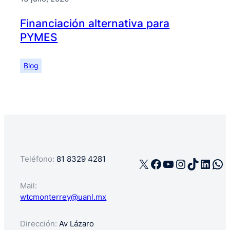
Financiación alternativa para
PYMES
Blog
Teléfono:
81 8329 4281
X
Facebook
YouTube
Instagra
TikTok
Linke
Wh
Mail:
wtcmonterrey@uanl.mx
Dirección:
Av Lázaro