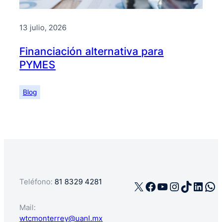
13 julio, 2026
Financiación alternativa para
PYMES
Blog
Teléfono:
81 8329 4281
X
Facebook
YouTube
Instagra
TikTok
Linke
Wh
Mail:
wtcmonterrey@uanl.mx